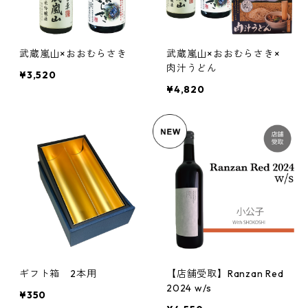
武蔵嵐山×おおむらさき
武蔵嵐山×おおむらさき×
肉汁うどん
¥3,520
¥4,820
ギフト箱 2本用
【店舗受取】Ranzan Red
2024 w/s
¥350